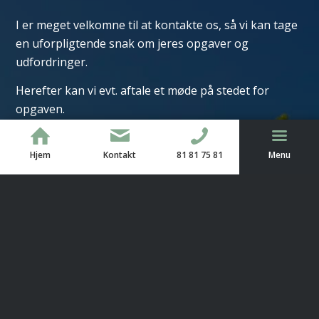
I er meget velkomne til at kontakte os, så vi kan tage
en uforpligtende snak om jeres opgaver og
udfordringer.
Herefter kan vi evt. aftale et møde på stedet for
opgaven.
Når vi er på stedet, kan vi vurdere opgavens
størrelse, hvilke løsninger den kræver og udfærdige
Hjem
Kontakt
81 81 75 81
Menu
et uforpligtende tilbud til jer.
TræEnighed dækker hele Danmark – også Bornholm.
Udfyld kontaktformularen