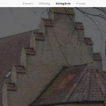
Erhverv
Offentlig
Kirkegårde
Private