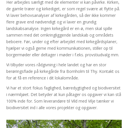
Her arbejdes særligt med de elementer vi kan påvirke. Kirken,
de gamle træer og kirkediget, er som regel svære at flytte på.
Vi laver behovsanalyser af kirkegården, så der ikke kommer
flere grave end nødvendigt og vi laver en grundig
landskabsanalyse. Ingen kirkegård er en ø, men skal spille
sammen med det omkringliggende landskab og områdets
beboere. Før, under og efter arbejdet med kirkegårdsplaner,
hjælper vi også gerne med kommunikationen, stiller op til
borgermøder eller deltager i møder i f.eks. provstiudvalg mm.
Vi tilbyder vores rådgivning i hele landet og har en stor
berøringsflade på kirkegårde fra Bornholm til Thy. Kontakt os
for at få en reference i dit lokalområde.
Vi har et stort fokus faglighed, bæredygtighed og biodiversitet
i nærmiljøet. Det betyder at kun påtager os opgaver vi kan stå
100% inde for. Som leverandøre til Vild med Vilje tænker vi
biodiversitet ind i alle vores projekter og opgaver.