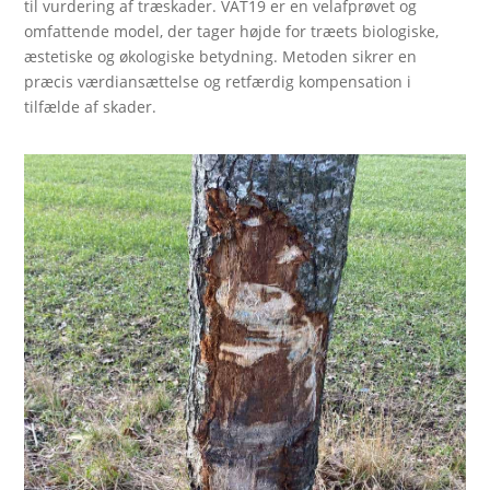
til vurdering af træskader. VAT19 er en velafprøvet og
omfattende model, der tager højde for træets biologiske,
æstetiske og økologiske betydning. Metoden sikrer en
præcis værdiansættelse og retfærdig kompensation i
tilfælde af skader.