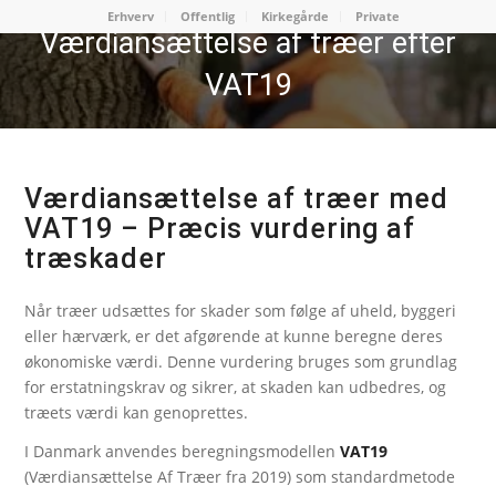
Erhverv
Offentlig
Kirkegårde
Private
Værdi­ansættelse af træer efter
VAT19
Værdiansættelse af træer med
VAT19 – Præcis vurdering af
træskader
Når træer udsættes for skader som følge af uheld, byggeri
eller hærværk, er det afgørende at kunne beregne deres
økonomiske værdi. Denne vurdering bruges som grundlag
for erstatningskrav og sikrer, at skaden kan udbedres, og
træets værdi kan genoprettes.
I Danmark anvendes beregningsmodellen
VAT19
(Værdiansættelse Af Træer fra 2019) som standardmetode