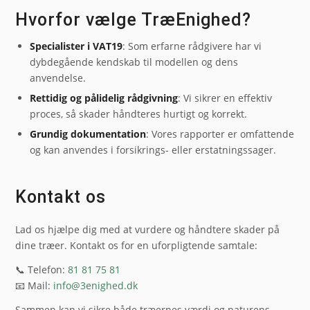
Hvorfor vælge TræEnighed?
Specialister i VAT19
: Som erfarne rådgivere har vi
dybdegående kendskab til modellen og dens
anvendelse.
Rettidig og pålidelig rådgivning
: Vi sikrer en effektiv
proces, så skader håndteres hurtigt og korrekt.
Grundig dokumentation
: Vores rapporter er omfattende
og kan anvendes i forsikrings- eller erstatningssager.
Kontakt os
Lad os hjælpe dig med at vurdere og håndtere skader på
dine træer. Kontakt os for en uforpligtende samtale:
📞 Telefon:
81 81 75 81
📧 Mail:
info@3enighed.dk
Sammen kan vi sikre både træernes værdi og naturens