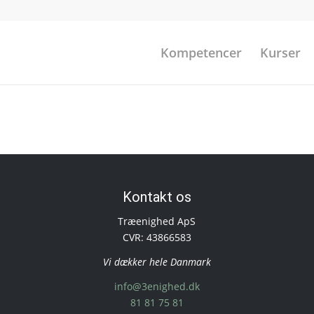
Kompetencer
Kurser
Kontakt os
Træenighed ApS
CVR: 43866583
Vi dækker hele Danmark
info@3enighed.dk
81 81 75 81