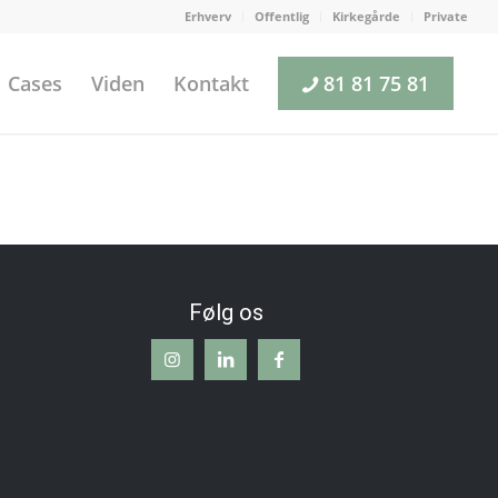
Erhverv
Offentlig
Kirkegårde
Private
Cases
Viden
Kontakt
81 81 75 81
Følg os