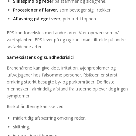
Silkespind og reder
på stammer og sidegrene.
Procesioner af larver
, som bevæger sig i rækker.
Afløvning på egetræer
, primært i toppen.
EPS kan forveksles med andre arter. Vær opmærksom på
værtsplanten: EPS lever på eg og kun i nødstilfælde på andre
løvfældende arter.
Sameksistens og sundhedsrisici
Brandhårene kan give kløe, irritation, øjenproblemer og
luftvejsgener hos følsomme personer. Risikoen er størst
omkring stærkt besøgte by- og parkområder. De fleste
mennesker i almindelig afstand fra træerne oplever dog ingen
symptomer.
Risikohåndtering kan ske ved:
midlertidig afspærring omkring reder,
skiltning,
information til borgere.