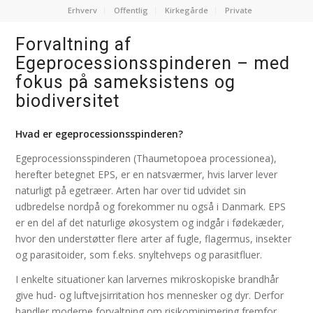
Erhverv
Offentlig
Kirkegårde
Private
Forvaltning af
Egeprocessionsspinderen – med
fokus på sameksistens og
biodiversitet
Hvad er egeprocessionsspinderen?
Egeprocessionsspinderen (Thaumetopoea processionea),
herefter betegnet EPS, er en natsværmer, hvis larver lever
naturligt på egetræer. Arten har over tid udvidet sin
udbredelse nordpå og forekommer nu også i Danmark. EPS
er en del af det naturlige økosystem og indgår i fødekæder,
hvor den understøtter flere arter af fugle, flagermus, insekter
og parasitoider, som f.eks. snyltehveps og parasitfluer.
I enkelte situationer kan larvernes mikroskopiske brandhår
give hud- og luftvejsirritation hos mennesker og dyr. Derfor
handler moderne forvaltning om risikominimering fremfor