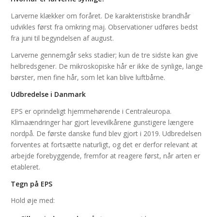
Larverne klækker om foråret. De karakteristiske brandhår
udvikles først fra omkring maj. Observationer udføres bedst
fra juni til begyndelsen af august.
Larverne gennemgår seks stadier; kun de tre sidste kan give
helbredsgener. De mikroskopiske hår er ikke de synlige, lange
børster, men fine hår, som let kan blive luftbårne.
Udbredelse i Danmark
EPS er oprindeligt hjemmehørende i Centraleuropa.
Klimaændringer har gjort levevilkårene gunstigere længere
nordpå. De første danske fund blev gjort i 2019. Udbredelsen
forventes at fortsætte naturligt, og det er derfor relevant at
arbejde forebyggende, fremfor at reagere først, når arten er
etableret.
Tegn på EPS
Hold øje med: