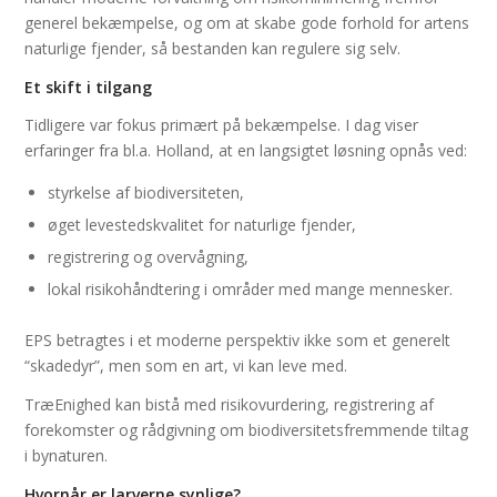
generel bekæmpelse, og om at skabe gode forhold for artens
naturlige fjender, så bestanden kan regulere sig selv.
Et skift i tilgang
Tidligere var fokus primært på bekæmpelse. I dag viser
erfaringer fra bl.a. Holland, at en langsigtet løsning opnås ved:
styrkelse af biodiversiteten,
øget levestedskvalitet for naturlige fjender,
registrering og overvågning,
lokal risikohåndtering i områder med mange mennesker.
EPS betragtes i et moderne perspektiv ikke som et generelt
“skadedyr”, men som en art, vi kan leve med.
TræEnighed kan bistå med risikovurdering, registrering af
forekomster og rådgivning om biodiversitetsfremmende tiltag
i bynaturen.
Hvornår er larverne synlige?