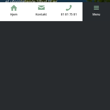
et uforpligtende tilbud til jer.
TræEnighed dækker hele Danmark – også Bornholm.
Hjem
Kontakt
81 81 75 81
Menu
Udfyld kontaktformularen