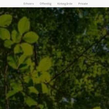
Erhverv
Offentlig
Kirkegårde
Private